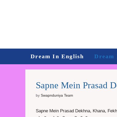
Skip
to
content
Dream In English
Dream 
Sapne Mein Prasad D
by
Swapnduniya Team
Sapne Mein Prasad Dekhna, Khana, Fekhna, Ba