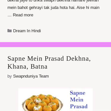
dekha jaye to unka swapn dekhna hamare jeevan
mein bahot gehrayi tak juda hota hai. Aise hi main
…
Read more
Categories
Dream In Hindi
Sapne Mein Prasad Dekhna,
Khana, Batna
by
Swapnduniya Team