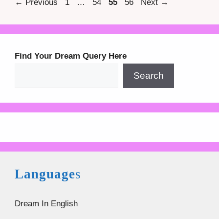
Page
Page
Page
Page
←
Previous
1
…
54
55
56
Next
→
Find Your Dream Query Here
Search
Language
s
Dream In English