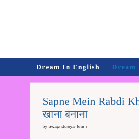
Skip
to
content
Dream In English
Dream 
Sapne Mein Rabdi Kha
खाना बनाना
by
Swapnduniya Team