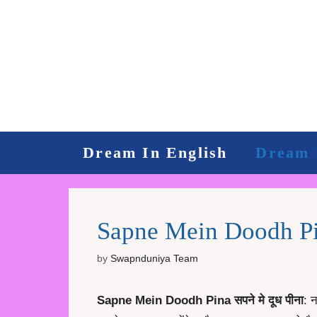
Skip
to
content
Dream In English
Dream 
Sapne Mein Doodh Pina
by
Swapnduniya Team
Sapne Mein Doodh Pina सपने मे दूध पीना
: 