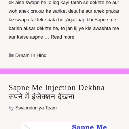
ek aisa swapn he jo log kayi tarah se dekhte he aur
woh anek prakar ke sanket deta he aur anek prakar
ke swapn fal leke aata he. Agar aap bhi Sapne me
barish aksar dekhte he, to jan lijiye kis awashta me
aur kaise aapne …
Read more
Categories
Dream In Hindi
Sapne Me Injection Dekhna
सपने में इंजेक्शन देखना
by
Swapnduniya Team