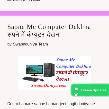
Sapne Me Computer Dekhna
सपने में कंप्यूटर देखना
by
Swapnduniya Team
Dream Updates
Dream Updates
Dream Updates
Dream Updates
Dream Updates
Dream Updates
Dream Updates
Dream Updates
Dream Updates
Dream Updates
Dosto hamare sapne hamari jeeti jagti duniya se