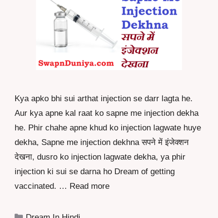
Kya apko bhi sui arthat injection se darr lagta he.
Aur kya apne kal raat ko sapne me injection dekha
he. Phir chahe apne khud ko injection lagwate huye
dekha, Sapne me injection dekhna सपने में इंजेक्शन
देखना, dusro ko injection lagwate dekha, ya phir
injection ki sui se darna ho Dream of getting
vaccinated. …
Read more
Categories
Dream In Hindi