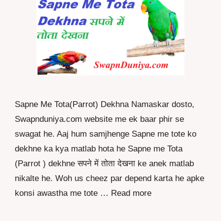
Sapne Me Tota(Parrot) Dekhna Namaskar dosto,
Swapnduniya.com website me ek baar phir se
swagat he. Aaj hum samjhenge Sapne me tote ko
dekhne ka kya matlab hota he Sapne me Tota
(Parrot ) dekhne सपने में तोता देखना ke anek matlab
nikalte he. Woh us cheez par depend karta he apke
konsi awastha me tote …
Read more