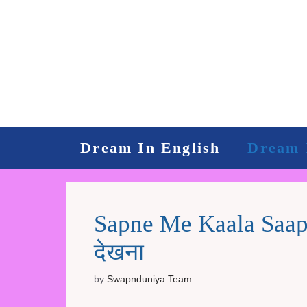
Skip
to
content
Dream In English
Dream 
Sapne Me Kaala Saap D
देखना
by
Swapnduniya Team